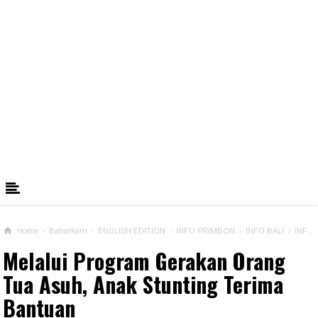
Home
›
Baharkam
›
ENGLISH EDITION
›
INFO PRIMBON
›
INFO BALI
›
INFO BEKASI
Melalui Program Gerakan Orang
Tua Asuh, Anak Stunting Terima
Bantuan