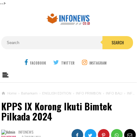
-->
SEARCH
FACOBOOK
TWITTER
INSTAGRAM
Home
›
Baharkam
›
ENGLISH EDITION
›
INFO PRIMBON
›
INFO BALI
›
INFO BEKASI
KPPS IX Korong Ikuti Bimtek
Pilkada 2024
INFONEWS